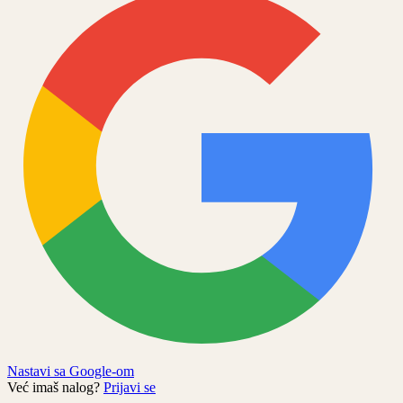
Nastavi sa Google-om
Već imaš nalog?
Prijavi se