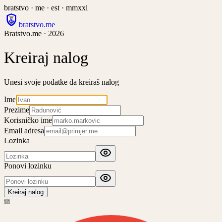
bratstvo · me · est · mmxxi
bratstvo
.
me
Bratstvo.me · 2026
Kreiraj nalog
Unesi svoje podatke da kreiraš nalog
Ime
Prezime
Korisničko ime
Email adresa
Lozinka
Ponovi lozinku
Kreiraj nalog
ili