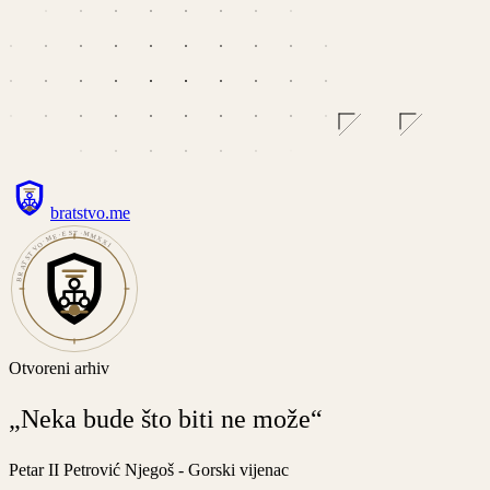
bratstvo
.
me
BRATSTVO·ME·EST·MMXXI
Otvoreni arhiv
„Neka bude što biti ne može“
Petar II Petrović Njegoš - Gorski vijenac