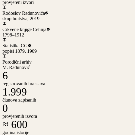
provjereni izvori
Rodoslov Radunovića
skup bratstva, 2019
Crkvene knjige Cetinja
1798–1912
Statistika CG
popisi 1879, 1909
Porodični arhiv
M. Radunović
6
registrovanih bratstava
1.999
članova zapisanih
0
provjerenih izvora
≈ 600
godina istorije