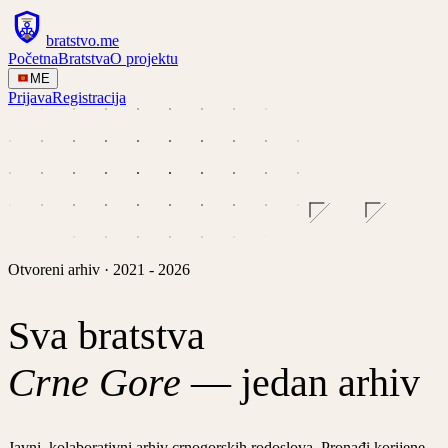
bratstvo
.
me
Početna
Bratstva
O projektu
ME
Prijava
Registracija
Otvoreni arhiv · 2021 - 2026
Sva bratstva
Crne Gore
—
jedan arhiv
Javni, kolaborativni arhiv crnogorskih rodoslova. Pronađi korijene,