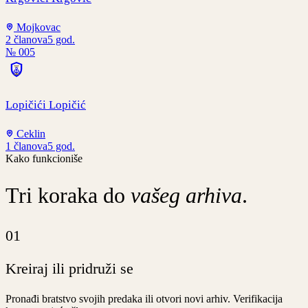
Mojkovac
2
članova
5
god.
№
005
Lopičići Lopičić
Ceklin
1
članova
5
god.
Kako funkcioniše
Tri koraka do
vašeg arhiva
.
01
Kreiraj ili pridruži se
Pronađi bratstvo svojih predaka ili otvori novi arhiv. Verifikacija