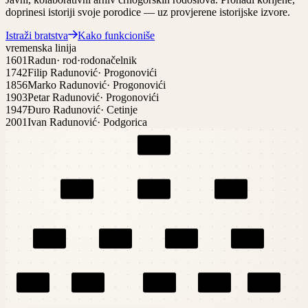
doprinesi istoriji svoje porodice — uz provjerene istorijske izvore.
Istraži bratstva
Kako funkcioniše
vremenska linija
1601
Radun
·
rod·rodonačelnik
1742
Filip Radunović
·
Progonovići
1856
Marko Radunović
·
Progonovići
1903
Petar Radunović
·
Progonovići
1947
Đuro Radunović
·
Cetinje
2001
Ivan Radunović
·
Podgorica
Radun
gen.
1
Filip
Marko
Stevan
gen.
2
gen.
2
gen.
2
Petar
Risto
Đuro
Lazar
gen.
3
gen.
3
gen.
3
gen.
3
...
...
Ivan
Sava
Mira
gen.
4
gen.
4
gen.
4
gen.
4
gen.
4