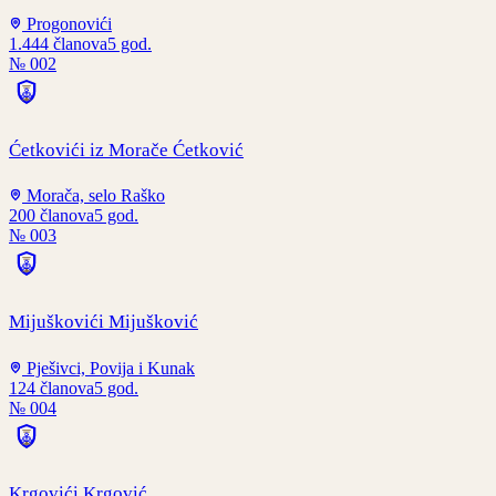
Progonovići
1.444
članova
5
god.
№
002
Ćetkovići iz Morače Ćetković
Morača, selo Raško
200
članova
5
god.
№
003
Mijuškovići Mijušković
Pješivci, Povija i Kunak
124
članova
5
god.
№
004
Krgovići Krgović