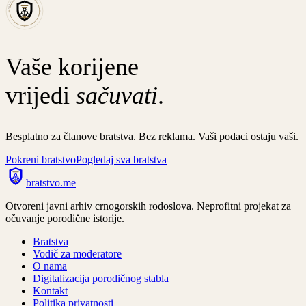
BRATSTVO·ME·EST·MMXXI
Vaše korijene
vrijedi
sačuvati
.
Besplatno za članove bratstva. Bez reklama. Vaši podaci ostaju vaši.
Pokreni bratstvo
Pogledaj sva bratstva
bratstvo
.
me
Otvoreni javni arhiv crnogorskih rodoslova. Neprofitni projekat za
očuvanje porodične istorije.
Bratstva
Vodič za moderatore
O nama
Digitalizacija porodičnog stabla
Kontakt
Politika privatnosti