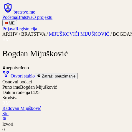
bratstvo
.
me
Početna
Bratstva
O projektu
ME
Prijava
Registracija
ARHIV / BRATSTVA /
MIJUŠKOVIĆI MIJUŠKOVIĆ
/
BOGDAN
BM
Bogdan Mijušković
nepotvrđeno
Otvori stablo
Zatraži preuzimanje
Osnovni podaci
Puno ime
Bogdan Mijušković
Datum rođenja
1425
Srodstva
RM
Radovan Mijušković
Sin
Izvori
0