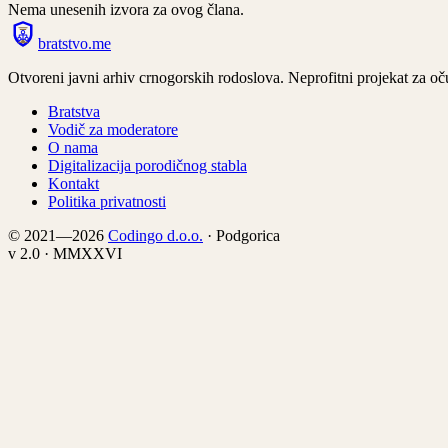
Nema unesenih izvora za ovog člana.
bratstvo
.
me
Otvoreni javni arhiv crnogorskih rodoslova. Neprofitni projekat za oču
Bratstva
Vodič za moderatore
O nama
Digitalizacija porodičnog stabla
Kontakt
Politika privatnosti
© 2021—2026
Codingo d.o.o.
· Podgorica
v 2.0 · MMXXVI