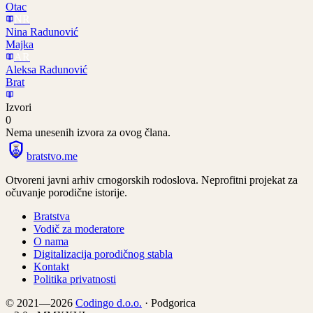
Otac
NR
Nina Radunović
Majka
AR
Aleksa Radunović
Brat
Izvori
0
Nema unesenih izvora za ovog člana.
bratstvo
.
me
Otvoreni javni arhiv crnogorskih rodoslova. Neprofitni projekat za
očuvanje porodične istorije.
Bratstva
Vodič za moderatore
O nama
Digitalizacija porodičnog stabla
Kontakt
Politika privatnosti
© 2021—2026
Codingo d.o.o.
· Podgorica