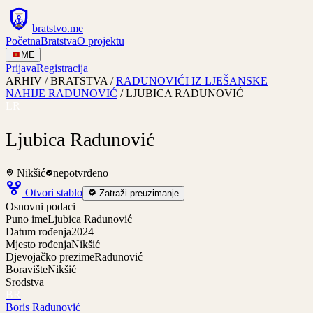
bratstvo
.
me
Početna
Bratstva
O projektu
ME
Prijava
Registracija
ARHIV / BRATSTVA /
RADUNOVIĆI IZ LJEŠANSKE
NAHIJE RADUNOVIĆ
/
LJUBICA RADUNOVIĆ
LR
Ljubica Radunović
Nikšić
nepotvrđeno
Otvori stablo
Zatraži preuzimanje
Osnovni podaci
Puno ime
Ljubica Radunović
Datum rođenja
2024
Mjesto rođenja
Nikšić
Djevojačko prezime
Radunović
Boravište
Nikšić
Srodstva
BR
Boris Radunović