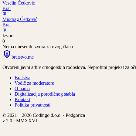
Veselin Ćetković
Brat
MĆ
Miodrag Ćetković
Brat
Izvori
0
Nema unesenih izvora za ovog člana.
bratstvo
.
me
Otvoreni javni arhiv crnogorskih rodoslova. Neprofitni projekat za oču
Bratstva
Vodič za moderatore
O nama
Digitalizacija porodičnog stabla
Kontakt
Politika privatnosti
© 2021—2026 Codingo d.o.o. · Podgorica
v 2.0 · MMXXVI