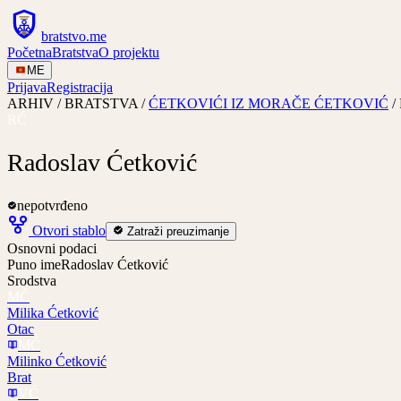
bratstvo
.
me
Početna
Bratstva
O projektu
ME
Prijava
Registracija
ARHIV / BRATSTVA /
ĆETKOVIĆI IZ MORAČE ĆETKOVIĆ
/
RĆ
Radoslav Ćetković
nepotvrđeno
Otvori stablo
Zatraži preuzimanje
Osnovni podaci
Puno ime
Radoslav Ćetković
Srodstva
MĆ
Milika Ćetković
Otac
MĆ
Milinko Ćetković
Brat
VĆ