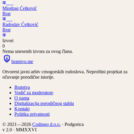
MĆ
Miodrag Ćetković
Brat
RĆ
Radoslav Ćetković
Brat
Izvori
0
Nema unesenih izvora za ovog člana.
bratstvo
.
me
Otvoreni javni arhiv crnogorskih rodoslova. Neprofitni projekat za
očuvanje porodične istorije.
Bratstva
Vodič za moderatore
O nama
Digitalizacija porodičnog stabla
Kontakt
Politika privatnosti
© 2021—2026
Codingo d.o.o.
· Podgorica
v 2.0 · MMXXVI