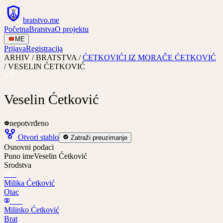
bratstvo
.
me
Početna
Bratstva
O projektu
ME
Prijava
Registracija
ARHIV / BRATSTVA /
ĆETKOVIĆI IZ MORAČE ĆETKOVIĆ
/
VESELIN ĆETKOVIĆ
VĆ
Veselin Ćetković
nepotvrđeno
Otvori stablo
Zatraži preuzimanje
Osnovni podaci
Puno ime
Veselin Ćetković
Srodstva
MĆ
Milika Ćetković
Otac
MĆ
Milinko Ćetković
Brat