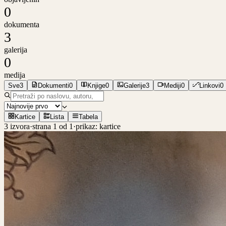
0
dokumenta
3
galerija
0
medija
Sve
3
Dokumenti
0
Knjige
0
Galerije
3
Mediji
0
Linkovi
0
Kartice
Lista
Tabela
3
izvora
·
strana
1
od
1
·
prikaz:
kartice