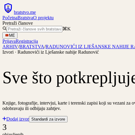
bratstvo
.
me
Početna
Bratstva
O projektu
Pretraži članove
⌘K
ME
Prijava
Registracija
ARHIV
/
BRATSTVA
/
RADUNOVIĆI IZ LJEŠANSKE NAHIJE 
Izvori ·
Radunovići iz Lješanske nahije Radunović
Sve što potkrepljuj
Knjige, fotografije, intervjui, karte i terenski zapisi koji su vezani z
odobravaju ili odbijaju zahtjev.
Dodaj izvor
Standardi za izvore
3
objavljenih