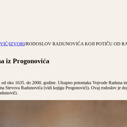
VIĆ
/
IZVORI
/
RODOSLOV RADUNOVIĆA KOJI POTIČU OD R
a iz Progonovića
 od oko 1635. do 2000. godine. Ukupno potomaka Vojvode Raduna ima 
a Stevova Radunovića (vidi knjigu Progonovići). Ovaj rodoslov je dop
adunovići.