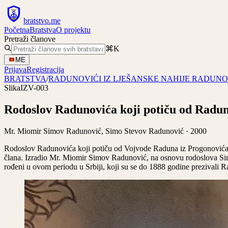
bratstvo
.
me
Početna
Bratstva
O projektu
Pretraži članove
⌘K
ME
Prijava
Registracija
BRATSTVA
/
RADUNOVIĆI IZ LJEŠANSKE NAHIJE RADUNO
Slika
IZV-003
Rodoslov Radunovića koji potiču od Radun
Mr. Miomir Simov Radunović, Simo Stevov Radunović · 2000
Rodoslov Radunovića koji potiču od Vojvode Raduna iz Progonovića
člana. Izradio Mr. Miomir Simov Radunović, na osnovu rodoslova Sim
rođeni u ovom periodu u Srbiji, koji su se do 1888 godine prezivali R