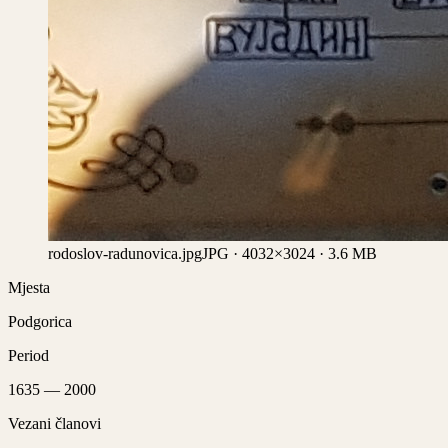
rodoslov-radunovica.jpg
JPG
· 4032×3024
·
3.6 MB
Mjesta
Podgorica
Period
1635
—
2000
Vezani članovi